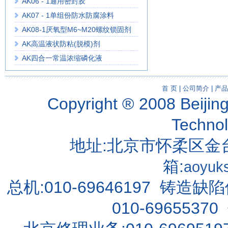
AK06 - 1通用密封胶
AK07 - 1单组份防水防腐涂料
AK08-1厌氧型M6~M20螺纹锁固剂
AK高温液状防粘(脱模)剂
AK四合一常温浓缩磷化液
首 页
|
公司简介
|
产品
Copyright ® 2008 Beijin
Techno
地址:北京市怀柔区金台
箱:
aoyuk
总机:010-69646197 铸造缺
010-69655370