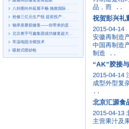
曲轴局部修复整体如新
品，而 ..
八卦图向外延展不畅 挽救国际 ..
抢修三亿元生产线 提前投产 ..
祝贺彭兴礼
轴承座磨损修复——你带来的是 ..
2015-04-14
北京奥宇可鑫集团成功修复超大 ..
安徽再制造
常温电阻冷熔技术
中国再制造
吸射式喷砂枪
制造 ..
“AK”胶
2015-04-14
成型外型复
..
北京汇源食
2015-04-13
主营果汁及