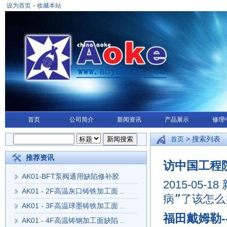
-
设为首页
收藏本站
首页
公司简介
新闻资讯
产品展示
修理
> 搜索列表
首页
推荐资讯
访中国工程
AK01-BFT泵阀通用缺陷修补胶
2015-05-18
AK01 - 2F高温灰口铸铁加工面 ..
病”了该怎么
AK01 - 3F高温球墨铸铁加工面 ..
福田戴姆勒-
AK01 - 4F高温铸钢加工面缺陷 ..