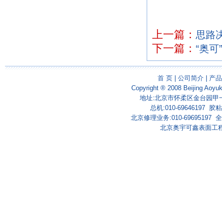
奥宇
上一篇：
思路决
下一篇：
“奥可
首 页
|
公司简介
|
产品
Copyright ® 2008 Beijing Aoyu
地址:北京市怀柔区金台园甲一号
总机:010-69646197 胶粘剂
北京修理业务:010-69695197 全国
北京奥宇可鑫表面工