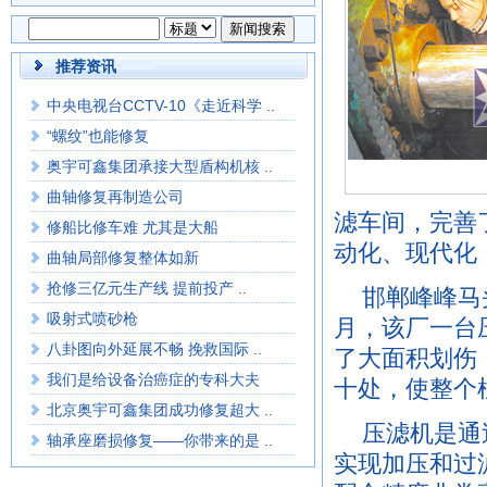
推荐资讯
中央电视台CCTV-10《走近科学 ..
“螺纹”也能修复
奥宇可鑫集团承接大型盾构机核 ..
曲轴修复再制造公司
滤车间，完善
修船比修车难 尤其是大船
动化、现代化
曲轴局部修复整体如新
抢修三亿元生产线 提前投产 ..
邯郸峰峰马
吸射式喷砂枪
月，该厂一台
八卦图向外延展不畅 挽救国际 ..
了大面积划伤
我们是给设备治癌症的专科大夫
十处，使整个
北京奥宇可鑫集团成功修复超大 ..
压滤机是通
轴承座磨损修复——你带来的是 ..
实现加压和过