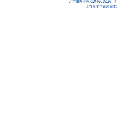
北京修理业务:010-69695197 全国
北京奥宇可鑫表面工