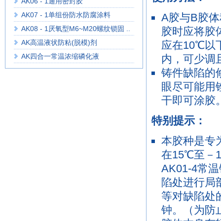
AK06 - 1通用密封胶
AK07 - 1单组份防水防腐涂料
A胶与B胶体
AK08 - 1厌氧型M6~M20螺纹锁固 ..
胶时应将胶
AK高温液状防粘(脱模)剂
应在10℃
AK四合一常温浓缩磷化液
内，可少调
铸件缺陷的
眼尽可能用
干即可涂胶
特别提示：
本胶种是专
在15℃至－
AK01-4
陷处进行局
等对缺陷处的
钟。（为防